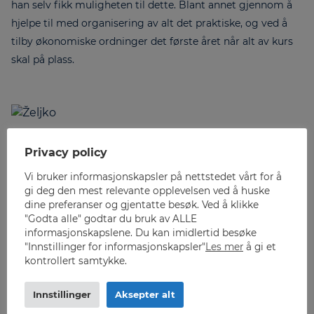
han selv fikk muligheten til dette. Blant annet gjennom å
hjelpe til med organisering av alt det praktiske, og ved å
tilby økonomiske ordninger det første året når alt av kurs
skal på plass.
Privacy policy
– Det kan bli mye utgifter det første året, og for å gjøre det
Vi bruker informasjonskapsler på nettstedet vårt for å
mulig for hvem som helst å kunne gjennomføre dette må
gi deg den mest relevante opplevelsen ved å huske
vi se på totaløkonomien for den enkelte. Det betyr at vi
dine preferanser og gjentatte besøk. Ved å klikke
tilbyr å dekke og forskuttere en del utgifter, og bistår med
"Godta alle" godtar du bruk av ALLE
informasjonskapslene. Du kan imidlertid besøke
langsiktig finansiering av andre. Vi tror det er helt
"Innstillinger for informasjonskapsler"
Les mer
å gi et
nødvendig for at de fleste skal kunne lykkes, forteller
kontrollert samtykke.
daglig leder i WiiSDA, Annette Rognstad.
Innstillinger
Aksepter alt
Det er én av tingene Zeljko satte stor pris på med