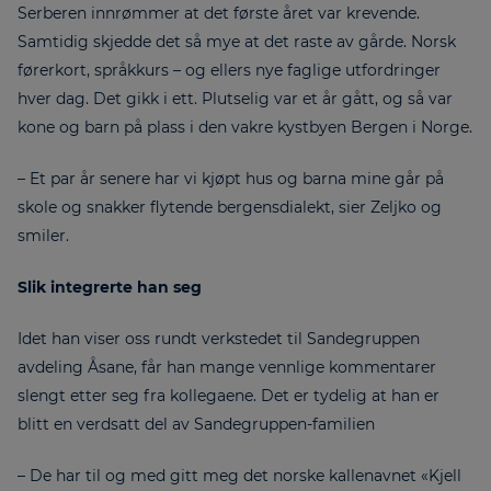
Serberen innrømmer at det første året var krevende.
Samtidig skjedde det så mye at det raste av gårde. Norsk
førerkort, språkkurs – og ellers nye faglige utfordringer
hver dag. Det gikk i ett. Plutselig var et år gått, og så var
kone og barn på plass i den vakre kystbyen Bergen i Norge.
– Et par år senere har vi kjøpt hus og barna mine går på
skole og snakker flytende bergensdialekt, sier Zeljko og
smiler.
Slik integrerte han seg
Idet han viser oss rundt verkstedet til Sandegruppen
avdeling Åsane, får han mange vennlige kommentarer
slengt etter seg fra kollegaene. Det er tydelig at han er
blitt en verdsatt del av Sandegruppen-familien
– De har til og med gitt meg det norske kallenavnet «Kjell