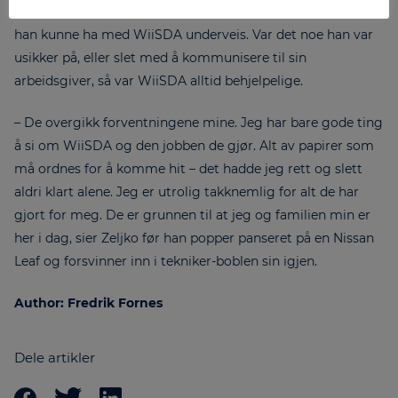
samarbeidet. En annen var den åpne og ærlige dialogen
han kunne ha med WiiSDA underveis. Var det noe han var
usikker på, eller slet med å kommunisere til sin
arbeidsgiver, så var WiiSDA alltid behjelpelige.
– De overgikk forventningene mine. Jeg har bare gode ting
å si om WiiSDA og den jobben de gjør. Alt av papirer som
må ordnes for å komme hit – det hadde jeg rett og slett
aldri klart alene. Jeg er utrolig takknemlig for alt de har
gjort for meg. De er grunnen til at jeg og familien min er
her i dag, sier Zeljko før han popper panseret på en Nissan
Leaf og forsvinner inn i tekniker-boblen sin igjen.
Author: Fredrik Fornes
Dele artikler