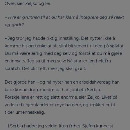
Ove», sier Zeljko og ler.
– Hva er grunnen til at du har klart å integrere deg så raskt
og godt?
– Jeg tror jeg hadde riktig innstilling. Det nytter ikke å
komme hit og tenke at alt skal bli servert til deg på sølvfat.
Du må være ærlig med deg selv og forstå at du må gjøre
en innsats. Jeg sa til meg selv: Nå starter jeg helt fra
scratch. Det blir tøft, men jeg skal gi alt.
Det gjorde han – og nå nyter han en arbeidshverdag han
bare kunne drømme om da han jobbet i Serbia.
Forskjellene er rett og slett enorme, sier Zeljko. Livet på
verksted i hjemlandet er mye hardere, og trøkket er til
tider umenneskelig.
– I Serbia hadde jeg veldig liten frihet. Sjefen kunne si