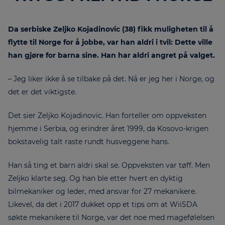
Da serbiske Zeljko Kojadinovic (38) fikk muligheten til å
flytte til Norge for å jobbe, var han aldri i tvil: Dette ville
han gjøre for barna sine. Han har aldri angret på valget.
– Jeg liker ikke å se tilbake på det. Nå er jeg her i Norge, og
det er det viktigste.
Det sier Zeljko Kojadinovic. Han forteller om oppveksten
hjemme i Serbia, og erindrer året 1999, da Kosovo-krigen
bokstavelig talt raste rundt husveggene hans.
Han så ting et barn aldri skal se. Oppveksten var tøff. Men
Zeljko klarte seg. Og han ble etter hvert en dyktig
bilmekaniker og leder, med ansvar for 27 mekanikere.
Likevel, da det i 2017 dukket opp et tips om at WiiSDA
søkte mekanikere til Norge, var det noe med magefølelsen