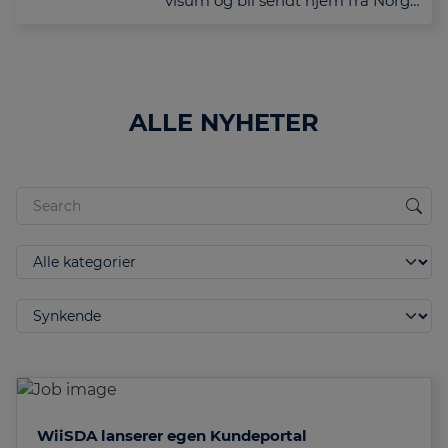
visum og bli sendt hjem fra Norge.
Hos WiiSDA fikk han hjelpen…
ALLE NYHETER
WiiSDA lanserer egen Kundeportal